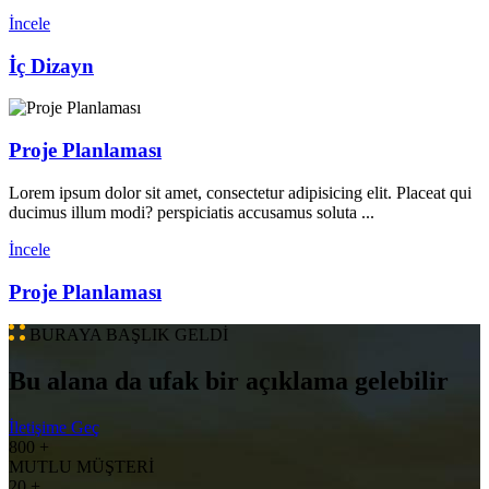
İncele
İç Dizayn
Proje Planlaması
Lorem ipsum dolor sit amet, consectetur adipisicing elit. Placeat qui
ducimus illum modi? perspiciatis accusamus soluta ...
İncele
Proje Planlaması
BURAYA BAŞLIK GELDİ
Bu alana da ufak bir açıklama gelebilir
İletişime Geç
800
+
MUTLU MÜŞTERİ
20
+