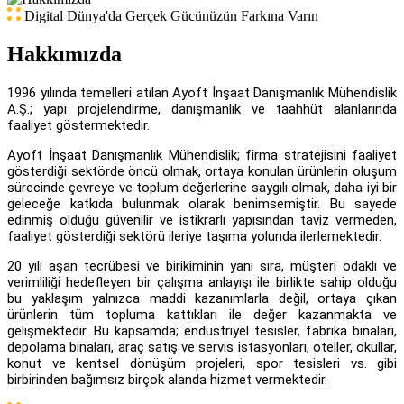
Digital Dünya'da Gerçek Gücünüzün Farkına Varın
Hakkımızda
1996 yılında temelleri atılan Ayoft İnşaat Danışmanlık Mühendislik
A.Ş.; yapı projelendirme, danışmanlık ve taahhüt alanlarında
faaliyet göstermektedir.
Ayoft İnşaat Danışmanlık Mühendislik; firma stratejisini faaliyet
gösterdiği sektörde öncü olmak, ortaya konulan ürünlerin oluşum
sürecinde çevreye ve toplum değerlerine saygılı olmak, daha iyi bir
geleceğe katkıda bulunmak olarak benimsemiştir. Bu sayede
edinmiş olduğu güvenilir ve istikrarlı yapısından taviz vermeden,
faaliyet gösterdiği sektörü ileriye taşıma yolunda ilerlemektedir.
20 yılı aşan tecrübesi ve birikiminin yanı sıra, müşteri odaklı ve
verimliliği hedefleyen bir çalışma anlayışı ile birlikte sahip olduğu
bu yaklaşım yalnızca maddi kazanımlarla değil, ortaya çıkan
ürünlerin tüm topluma kattıkları ile değer kazanmakta ve
gelişmektedir. Bu kapsamda; endüstriyel tesisler, fabrika binaları,
depolama binaları, araç satış ve servis istasyonları, oteller, okullar,
konut ve kentsel dönüşüm projeleri, spor tesisleri vs. gibi
birbirinden bağımsız birçok alanda hizmet vermektedir.