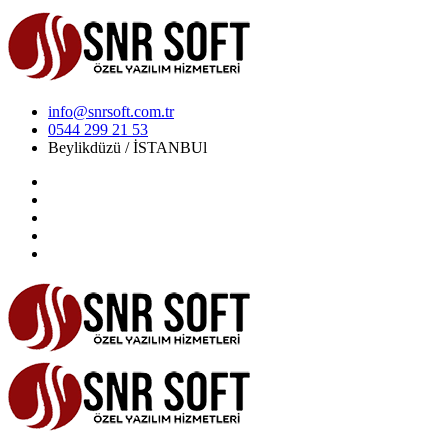
info@snrsoft.com.tr
0544 299 21 53
Beylikdüzü / İSTANBUl